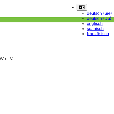
deutsch (Sie)
deutsch (Du)
englisch
spanisch
französisch
W e. V.!